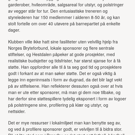
garderober, hvileområde, salgsareal for utstyr, og polstringer
av vegger står for tur. Den entusiastiske treneren og
styrelederen har 150 medlemmer i alderen 8-50 år, og kan
stolt fortelle om over 40 utøvere på barnepartiet på enkelte
dager.
Klubben ville ikke hatt sine fasiliteter uten velvillig hjelp fra
Norges Bryteforbund, lokale sponsorer og flere sentrale
stiftelser, og Hestdalen påpeker at gode prosjekter, med
realistiske budsjetter og tidsfrister, har størst sjanse for å få
støtte. Han oppfordrer alle til å ta seg god tid og prosjektere
godt i forkant av at man søker støtte. Det er også viktig å
legge inn egeninnsats i form av dugnad, da det blir lagt vekt
på av stiftelsene. Han reflekterer dessuten også over at hvis
man er ute etter sponsorer, må man gi dem noe tilbake, og
har derfor sine støttespillere tydelig eksponert i form av logoer
på polstringene sine, profilering på klær og utstyr, og
nettsider.
Det er mye ressurser i lokalmiljøet man kan benytte seg av,
og ved å profilere sponsorer godt, er velviljen til å bidra stor.