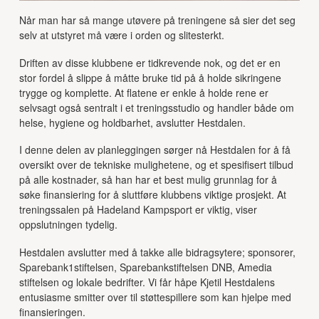
Når man har så mange utøvere på treningene så sier det seg
selv at utstyret må være i orden og slitesterkt.
Driften av disse klubbene er tidkrevende nok, og det er en
stor fordel å slippe å måtte bruke tid på å holde sikringene
trygge og komplette. At flatene er enkle å holde rene er
selvsagt også sentralt i et treningsstudio og handler både om
helse, hygiene og holdbarhet, avslutter Hestdalen.
I denne delen av planleggingen sørger nå Hestdalen for å få
oversikt over de tekniske mulighetene, og et spesifisert tilbud
på alle kostnader, så han har et best mulig grunnlag for å
søke finansiering for å sluttføre klubbens viktige prosjekt. At
treningssalen på Hadeland Kampsport er viktig, viser
oppslutningen tydelig.
Hestdalen avslutter med å takke alle bidragsytere; sponsorer,
Sparebank1stiftelsen, Sparebankstiftelsen DNB, Amedia
stiftelsen og lokale bedrifter. Vi får håpe Kjetil Hestdalens
entusiasme smitter over til støttespillere som kan hjelpe med
finansieringen.