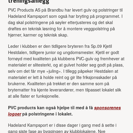
treningsanlegg
PVC Products AS på Brandbu har levert gulv og polstringer til
Hadeland Kampsport som også har bryting på programmet. I
dag skal polstringene på søyler etterjusteres og det skal
drøftes en teknisk løsning for å montere veggpolstring på
hjørner, karmer og teknisk skap.
Leder i klubben er den tidligere bryteren fra Sp.09 Kjetil
Hestdalen, tidligere junior og ungdomsmester. Kjetil er godt
fornøyd med kvaliteten på klubbens PVC-gulv og fremhever at
materialet er slitesterkt, og at gulvet holder seg godt på plass,
selv om det får mye «juling». I tillegg påpeker Hestdalen at
materialet er lett å holde reint og gir lite friksjonsskader på
brukerne. Kvaliteten på trekket er den samme som på
brytematter fra kjente leverandører, men tilpasset lokalet slik
at alle flater er funksjonelle.
PVC products kan også hjelpe til med å få
sponsorenes
logoer
på polstringene i lokalet.
Hadeland Kampsport er i disse dager i gang med å sette i
gang siste fase av byggingen av klubblokalene. Nye