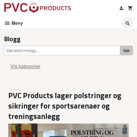
Gå
til
innholdet
Meny
Blogg
Vis kategorier
Hovedsiden
PVC Products lager polstringer og
Presse artikler
sikringer for sportsarenaer og
Alt om PVC duksveis
treningsanlegg
Produkter