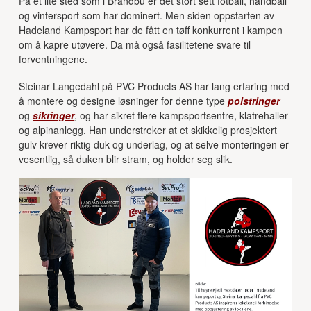
På et lite sted som i Brandbu er det stort sett fotball, håndball
og vintersport som har dominert. Men siden oppstarten av
Hadeland Kampsport har de fått en tøff konkurrent i kampen
om å kapre utøvere. Da må også fasilitetene svare til
forventningene.
Steinar Langedahl på PVC Products AS har lang erfaring med
å montere og designe løsninger for denne type
polstringer
og
sikringer
, og har sikret flere kampsportsentre, klatrehaller
og alpinanlegg. Han understreker at et skikkelig prosjektert
gulv krever riktig duk og underlag, og at selve monteringen er
vesentlig, så duken blir stram, og holder seg slik.