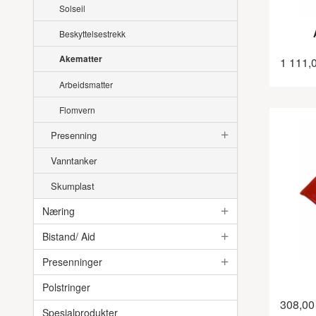
Solseil
Beskyttelsestrekk
Akematter
1 111,
Arbeidsmatter
Flomvern
Presenning
Vanntanker
Skumplast
Næring
Bistand/ Aid
Presenninger
Polstringer
308,00
Spesialprodukter