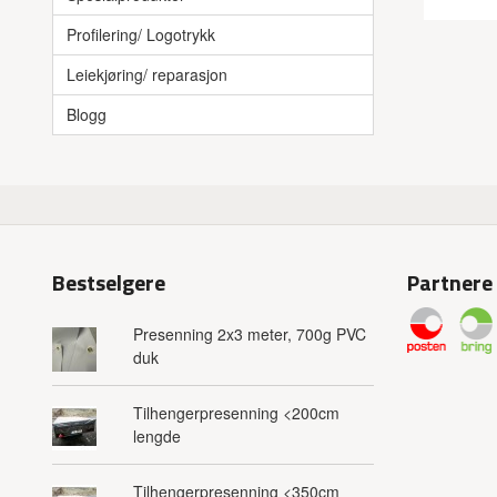
Profilering/ Logotrykk
Leiekjøring/ reparasjon
Blogg
Bestselgere
Partnere
Presenning 2x3 meter, 700g PVC
duk
Tilhengerpresenning <200cm
lengde
Tilhengerpresenning <350cm