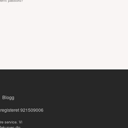
lemt passord?
Blogg
sregisteret 921509006
re service. Vi
dlekurven din.