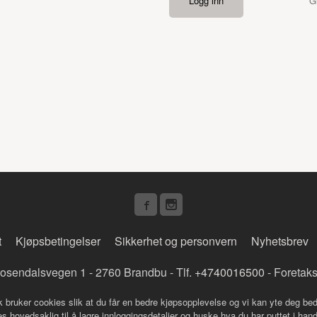
G
t
Kjøpsbetingelser
Sikkerhet og personvern
Nyhetsbrev
osendalsvegen 1 - 2760 Brandbu - Tlf.
+4740016500
- Foretak
k bruker cookies slik at du får en bedre kjøpsopplevelse og vi kan yte deg bed
s hovedsaklig til å lagre innloggingsdetaljer og huske hva du har puttet i han