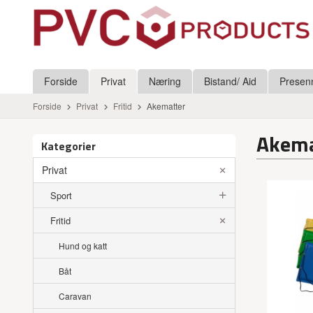
Gå
Lukk
til
innholdet
Produkter
Forside
Privat
Næring
Bistand/ Aid
Presen
Forside
Privat
Fritid
Akematter
Akema
Kategorier
Privat
Sport
Fritid
Hund og katt
Båt
Caravan