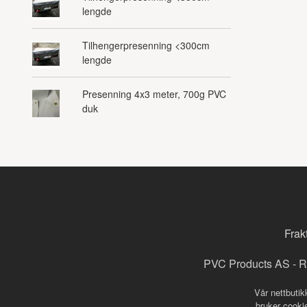
lengde
Tilhengerpresenning <300cm
lengde
Presenning 4x3 meter, 700g PVC
duk
Frak
PVC Products AS - R
Vår nettbutik
bruker cookie