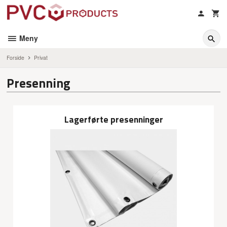
Gå
til
innholdet
Meny
Forside
Privat
Presenning
Lagerførte presenninger