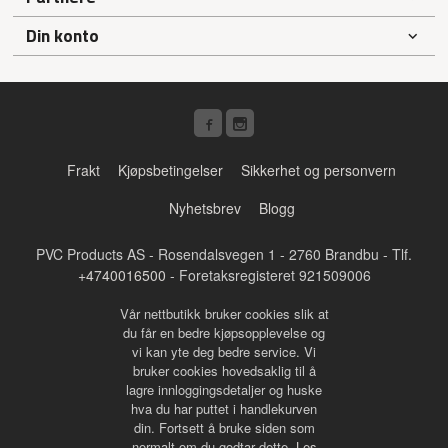
Din konto
Frakt
Kjøpsbetingelser
Sikkerhet og personvern
Nyhetsbrev
Blogg
PVC Products AS - Rosendalsvegen 1 - 2760 Brandbu - Tlf.
+4740016500
- Foretaksregisteret 921509006
Vår nettbutikk bruker cookies slik at
du får en bedre kjøpsopplevelse og
vi kan yte deg bedre service. Vi
bruker cookies hovedsaklig til å
lagre innloggingsdetaljer og huske
hva du har puttet i handlekurven
din. Fortsett å bruke siden som
normalt om du godtar dette.
Les