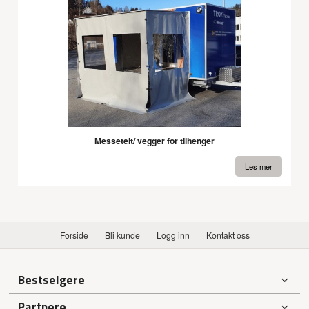
Messetelt/ vegger for tilhenger
Les mer
Forside
Bli kunde
Logg inn
Kontakt oss
Bestselgere
Partnere