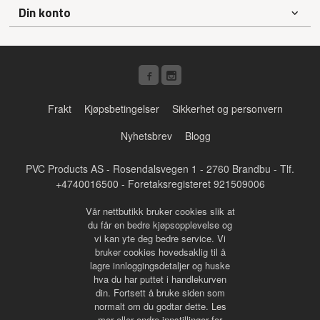
Din konto
Frakt
Kjøpsbetingelser
Sikkerhet og personvern
Nyhetsbrev
Blogg
PVC Products AS - Rosendalsvegen 1 - 2760 Brandbu - Tlf.
+4740016500
- Foretaksregisteret 921509006
Vår nettbutikk bruker cookies slik at
du får en bedre kjøpsopplevelse og
vi kan yte deg bedre service. Vi
bruker cookies hovedsaklig til å
lagre innloggingsdetaljer og huske
hva du har puttet i handlekurven
din. Fortsett å bruke siden som
normalt om du godtar dette.
Les
mer
eller
endre innstillinger for