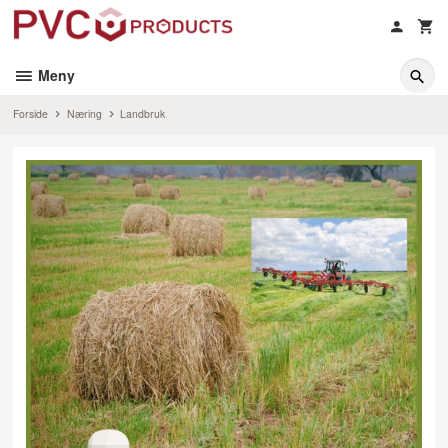
Gå
til
innholdet
Meny
Forside
Næring
Landbruk