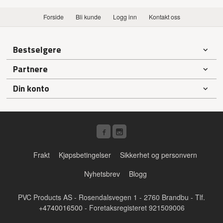
Forside
Bli kunde
Logg inn
Kontakt oss
Bestselgere
Partnere
Din konto
Frakt
Kjøpsbetingelser
Sikkerhet og personvern
Nyhetsbrev
Blogg
PVC Products AS - Rosendalsvegen 1 - 2760 Brandbu - Tlf.
+4740016500
- Foretaksregisteret 921509006