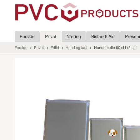
Gå
Lukk
til
innholdet
Produkter
Forside
Privat
Næring
Bistand/ Aid
Presen
Forside
Privat
Fritid
Hund og katt
Hundematte 60x41x5 cm