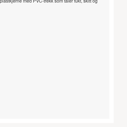
lastkjerne med PVC-trekk som tåler fukt, skitt og