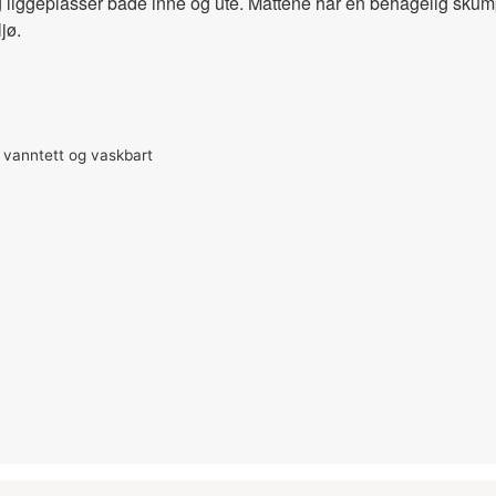
og liggeplasser både inne og ute. Mattene har en behagelig skump
jø.
– vanntett og vaskbart