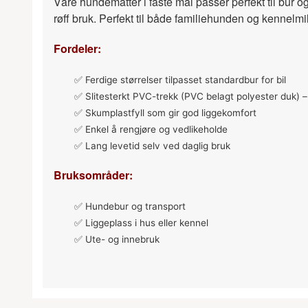
Våre hundematter i faste mål passer perfekt til bur 
røff bruk. Perfekt til både familiehunden og kennelmil
Fordeler:
✅ Ferdige størrelser tilpasset standardbur for bil
✅ Slitesterkt PVC-trekk (PVC belagt polyester duk) 
✅ Skumplastfyll som gir god liggekomfort
✅ Enkel å rengjøre og vedlikeholde
✅ Lang levetid selv ved daglig bruk
Bruksområder:
✅ Hundebur og transport
✅ Liggeplass i hus eller kennel
✅ Ute- og innebruk