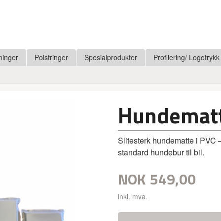
ninger
Polstringer
Spesialprodukter
Profilering/ Logotrykk
Hundematt
Slitesterk hundematte i PVC –
standard hundebur til bil.
NOK
549,00
inkl. mva.