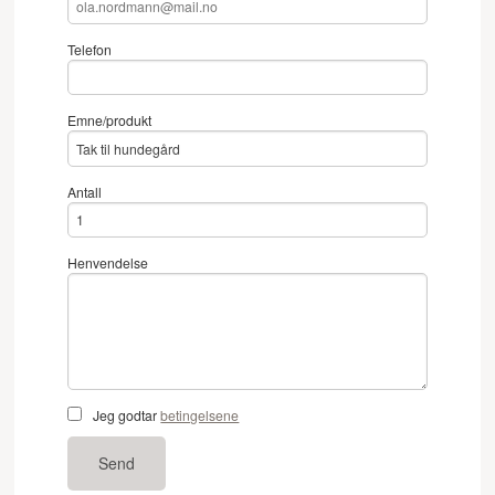
Telefon
Emne/produkt
Antall
Henvendelse
Jeg godtar
betingelsene
Send