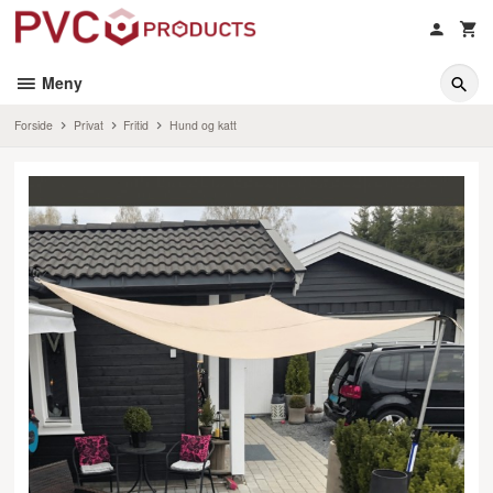
Gå
til
innholdet
Meny
Forside
Privat
Fritid
Hund og katt